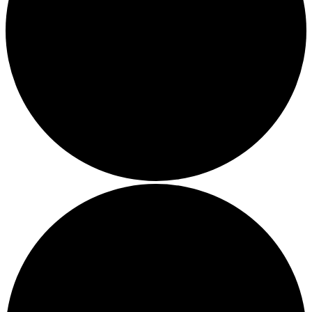
John Winston Berta
Sven Panne
Lütschy
Schober & die kleine Freiheit