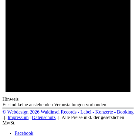
Hinweis
Es sind keine anstehenden Veranstaltungen vorhanden.
© Webdesign 2026
Waldinsel Records - Label - Konzerte - Booking
-|-
Impressum
|
Datenschutz
-|- Alle Preise inkl. der gesetzlichen
MwSt.
Facebook