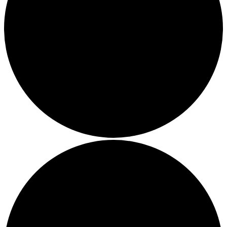
Bands
Rüdiger Bierhorst
Tycho Barth
Sempf
interna