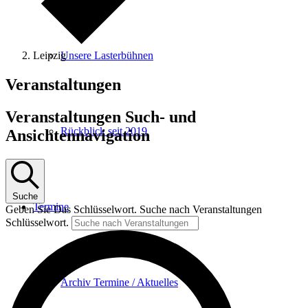
Leipzig
Unsere Lasterbühnen
Veranstaltungen
Veranstaltungen Such- und
Rückblick seit 2019
Ansichtennavigation
Suche
Termine
Geben Sie Das Schlüsselwort. Suche nach Veranstaltungen
Schlüsselwort.
Archiv Termine / Aktuelles