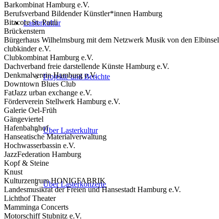
Barkombinat Hamburg e.V.
Berufsverband Bildender Künstler*innen Hamburg
Bitzcore St. Pauli
Lasterkultur
Brückenstern
Bürgerhaus Wilhelmsburg mit dem Netzwerk Musik von den Elbinse
clubkinder e.V.
Clubkombinat Hamburg e.V.
Dachverband freie darstellende Künste Hamburg e.V.
Denkmalverein Hamburg e.V.
Projekte und Berichte
Downtown Blues Club
FatJazz urban exchange e.V.
Förderverein Stellwerk Hamburg e.V.
Galerie Oel-Früh
Gängeviertel
Hafenbahnhof
Über Lasterkultur
Hanseatische Materialverwaltung
Hochwasserbassin e.V.
JazzFederation Hamburg
Kopf & Steine
Knust
Kulturzentrum HONIGFABRIK
Über Lasterkonzerte
Landesmusikrat der Freien und Hansestadt Hamburg e.V.
Lichthof Theater
Mamminga Concerts
Motorschiff Stubnitz e.V.