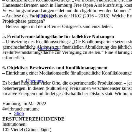
Hansestadt Bremen auch in Hamburg Free Open Airs kurzfristig, kost
Verwaltungsaufwand angemeldet und durchgeführt werden können.“
– Analyse des Freiraumangebots der HKG (2016 – 2018): Welche Er
FRINK
Projektphase gezogen?
– Befassungen mit dem Bremer Ortsgesetz sind einzuleiten.
5. Freiluftveranstaltungsfläche für kollektive Nutzungen
– Umsetzung des Koalitionsvertrags: „Die Koalitionspartner setzen sic
gemeinschaftliche Aktionen zur finanziellen Abmilderung des jährli
Cold Blood
Freiluftveranstaltungsfläche zur Verfügung zu stellen.“ Eine Klärung 
erforderlich.
6. Objektives Beschwerde- und Konfliktmanagement
– Einrichtung einer Mediationsstelle für allparteiliche Konfliktlösun
Über uns
Es bedarf möglichst vieler Orte, die experimentelle Produktionen – j
beherbergen. In diesen (kulturellen) Freiräumen verschiedenster künst
kreative Energien und findet gesellschaftlicher Diskurs statt. Wir b
Hamburg, im Mai 2022
#wirbrauchenräume
Shop
ERSTUNTERZEICHNENDE
Institutionen:
105 Viertel (Grüner Jäger)