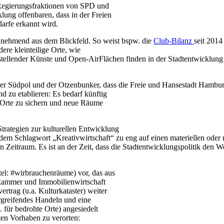
 Regierungsfraktionen von SPD und
ung offenbaren, dass in der Freien
arfe erkannt wird.
zunehmend aus dem Blickfeld. So weist bspw. die
Club-Bilanz
seit 2014
re kleinteilige Orte, wie
stellender Künste und Open-AirFlächen finden in der Stadtentwicklung
 der Südpol und der Otzenbunker, dass die Freie und Hansestadt Hambur
nd zu etablieren: Es bedarf künftig
 Orte zu sichern und neue Räume
trategien zur kulturellen Entwicklung
em Schlagwort „Kreativwirtschaft“ zu eng auf einen materiellen oder mon
en Zeitraum. Es ist an der Zeit, dass die Stadtentwicklungspolitik den W
tel: #wirbrauchenräume) vor, das aus
elskammer und Immobilienwirtschaft
ertrag (u.a. Kulturkataster) weiter
rgreifendes Handeln und eine
 für bedrohte Orte) angesiedelt
en Vorhaben zu verorten: