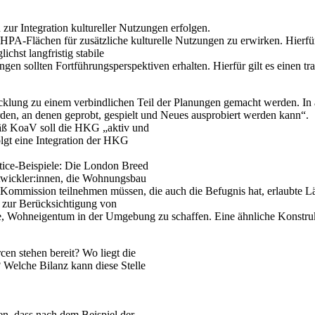
ur Integration kultureller Nutzungen erfolgen.
 HPA-Flächen für zusätzliche kulturelle Nutzungen zu erwirken. Hierf
hst langfristig stabile
n sollten Fortführungsperspektiven erhalten. Hierfür gilt es einen tra
wicklung zu einem verbindlichen Teil der Planungen gemacht werden. I
rden, an denen geprobt, gespielt und Neues ausprobiert werden kann“.
äß KoaV soll die HKG „aktiv und
lgt eine Integration der HKG
ctice-Beispiele: Die London Breed
entwickler:innen, die Wohnungsbau
t Kommission teilnehmen müssen, die auch die Befugnis hat, erlaubte
 zur Berücksichtigung von
Wohneigentum in der Umgebung zu schaffen. Eine ähnliche Konstruktio
en stehen bereit? Wo liegt die
elche Bilanz kann diese Stelle
n, dass nach dem Beispiel der