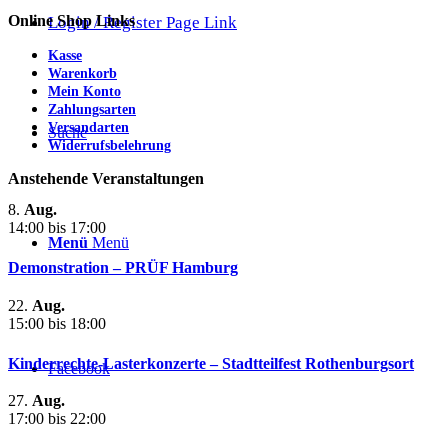
Online Shop Links
Login / Register Page Link
Kasse
Warenkorb
Mein Konto
Zahlungsarten
Versandarten
Suche
Widerrufsbelehrung
Anstehende Veranstaltungen
8.
Aug.
14:00
bis
17:00
Menü
Menü
Demonstration – PRÜF Hamburg
22.
Aug.
15:00
bis
18:00
Kinderrechte-Lasterkonzerte – Stadtteilfest Rothenburgsort
Facebook
27.
Aug.
17:00
bis
22:00