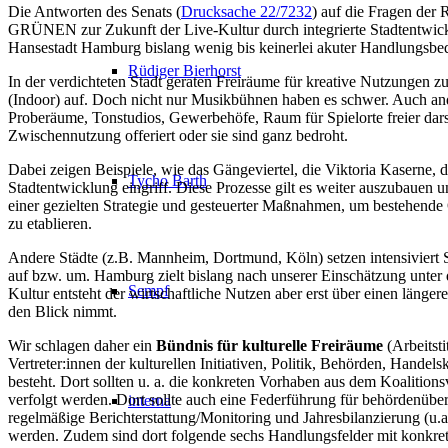
Die Antworten des Senats (
Drucksache 22/7232
) auf die Fragen der
GRÜNEN zur Zukunft der Live-Kultur durch integrierte Stadtentwickl
Hansestadt Hamburg bislang wenig bis keinerlei akuter Handlungsbed
Rüdiger Bierhorst
In der verdichteten Stadt geraten Freiräume für kreative Nutzungen 
(Indoor) auf. Doch nicht nur Musikbühnen haben es schwer. Auch ande
Proberäume, Tonstudios, Gewerbehöfe, Raum für Spielorte freier dar
Zwischennutzung offeriert oder sie sind ganz bedroht.
Dabei zeigen Beispiele, wie das Gängeviertel, die Viktoria Kaserne,
Tycho Barth
Stadtentwicklung eingriff. Diese Prozesse gilt es weiter auszubauen u
einer gezielten Strategie und gesteuerter Maßnahmen, um bestehende
zu etablieren.
Andere Städte (z.B. Mannheim, Dortmund, Köln) setzen intensiviert S
auf bzw. um. Hamburg zielt bislang nach unserer Einschätzung unter d
Sempf
Kultur entsteht der wirtschaftliche Nutzen aber erst über einen länger
den Blick nimmt.
Wir schlagen daher ein
Bündnis für kulturelle Freiräume
(Arbeitsti
Vertreter:innen der kulturellen Initiativen, Politik, Behörden, Hand
besteht. Dort sollten u. a. die konkreten Vorhaben aus dem Koalitionsv
verfolgt werden. Dort sollte auch eine Federführung für behördenübe
interna
regelmäßige Berichterstattung/Monitoring und Jahresbilanzierung (u.a.
werden. Zudem sind dort folgende sechs Handlungsfelder mit konkret