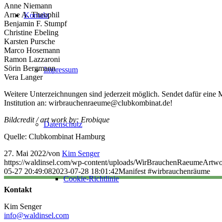
Anne Niemann
Arne A. Theophil
Kontakt
Benjamin F. Stumpf
Christine Ebeling
Karsten Pursche
Marco Hosemann
Ramon Lazzaroni
Sörin Bergmann
Impressum
Vera Langer
Weitere Unterzeichnungen sind jederzeit möglich. Sendet dafür eine
Institution an: wirbrauchenraeume@clubkombinat.de!
Bildcredit / art work by: Erobique
Datenschutz
Quelle: Clubkombinat Hamburg
27. Mai 2022
/
von
Kim Senger
https://waldinsel.com/wp-content/uploads/WirBrauchenRaeumeArtw
05-27 20:49:08
2023-07-28 18:01:42
Manifest #wirbrauchenräume
Cookie-Richtlinie
Kontakt
Kim Senger
info@waldinsel.com