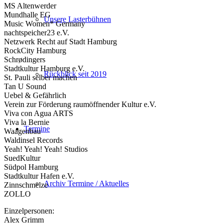
MS Altenwerder
Mundhalle EG
Unsere Lasterbühnen
Music Women* Germany
nachtspeicher23 e.V.
Netzwerk Recht auf Stadt Hamburg
RockCity Hamburg
Schrødingers
Stadtkultur Hamburg e.V.
Rückblick seit 2019
St. Pauli selber machen
Tan U Sound
Uebel & Gefährlich
Verein zur Förderung raumöffnender Kultur e.V.
Viva con Agua ARTS
Viva la Bernie
Termine
Waagenbau
Waldinsel Records
Yeah! Yeah! Yeah! Studios
SuedKultur
Südpol Hamburg
Stadtkultur Hafen e.V.
Archiv Termine / Aktuelles
Zinnschmelze
ZOLLO
Einzelpersonen:
Alex Grimm