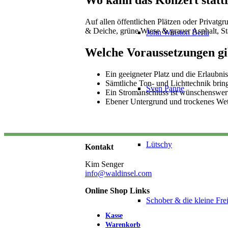
Wo kann das Konzert statt
Auf allen öffentlichen Plätzen oder Privat
& Deiche, grüne Wiese & grauer Asphalt, Stad
John Winston Berta
Welche Voraussetzungen gi
Ein geeigneter Platz und die Erlaubn
Sämtliche Ton- und Lichttechnik brin
Sven Panne
Ein Stromanschluss ist wünschenswert
Ebener Untergrund und trockenes Wett
Lütschy
Kontakt
Kim Senger
info@waldinsel.com
Online Shop Links
Schober & die kleine Frei
Kasse
Warenkorb