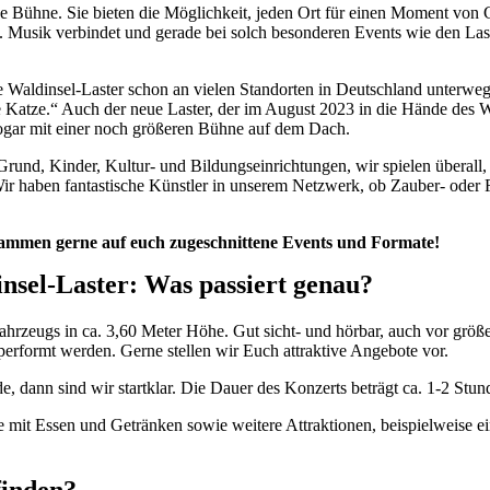
ine Bühne. Sie bieten die Möglichkeit, jeden Ort für einen Moment von 
en. Musik verbindet und gerade bei solch besonderen Events wie den L
aldinsel-Laster schon an vielen Standorten in Deutschland unterwegs
atze.“ Auch der neue Laster, der im August 2023 in die Hände des Wal
gar mit einer noch größeren Bühne auf dem Dach.
 Grund, Kinder, Kultur- und Bildungseinrichtungen, wir spielen übera
r haben fantastische Künstler in unserem Netzwerk, ob Zauber- oder
usammen gerne auf euch zugeschnittene Events und Formate!
nsel-Laster: Was passiert genau?
ahrzeugs in ca. 3,60 Meter Höhe. Gut sicht- und hörbar, auch vor gr
d performt werden. Gerne stellen wir Euch attraktive Angebote vor.
, dann sind wir startklar. Die Dauer des Konzerts beträgt ca. 1-2 Stun
it Essen und Getränken sowie weitere Attraktionen, beispielweise ei