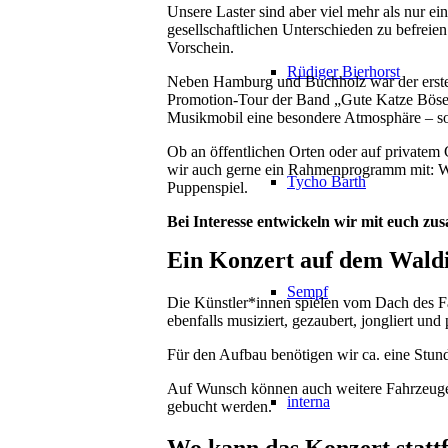
Unsere Laster sind aber viel mehr als nur e
gesellschaftlichen Unterschieden zu befrei
Vorschein.
Rüdiger Bierhorst
Neben Hamburg und Buchholz war der erste W
Promotion-Tour der Band „Gute Katze Böse K
Musikmobil eine besondere Atmosphäre – so
Ob an öffentlichen Orten oder auf privatem
wir auch gerne ein Rahmenprogramm mit: Wi
Tycho Barth
Puppenspiel.
Bei Interesse entwickeln wir mit euch z
Ein Konzert auf dem Waldi
Sempf
Die Künstler*innen spielen vom Dach des F
ebenfalls musiziert, gezaubert, jongliert un
Für den Aufbau benötigen wir ca. eine Stunde
Auf Wunsch können auch weitere Fahrzeuge m
interna
gebucht werden.