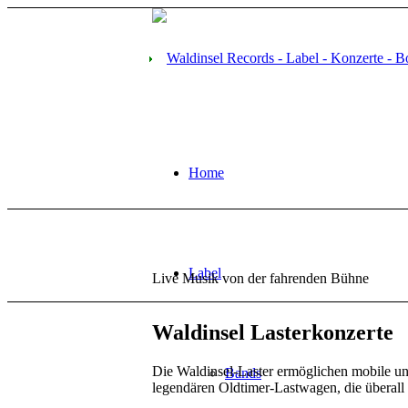
Home
Lasterkonzerte
Label
Live Musik von der fahrenden Bühne
Waldinsel Lasterkonzerte
Die Waldinsel-Laster ermöglichen mobile un
Bands
legendären Oldtimer-Lastwagen, die überal