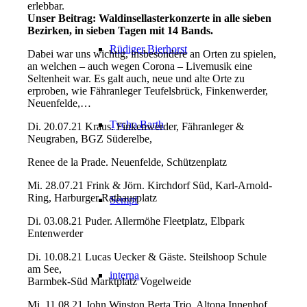
erlebbar.
Unser Beitrag: Waldinsellasterkonzerte in alle sieben
Bezirken, in sieben Tagen mit 14 Bands.
Rüdiger Bierhorst
Dabei war uns wichtig, insbesondere an Orten zu spielen,
an welchen – auch wegen Corona – Livemusik eine
Seltenheit war. Es galt auch, neue und alte Orte zu
erproben, wie Fähranleger Teufelsbrück, Finkenwerder,
Neuenfelde,…
Tycho Barth
Di. 20.07.21 Kraus. Finkenwerder, Fähranleger &
Neugraben, BGZ Süderelbe,
Renee de la Prade. Neuenfelde, Schützenplatz
Mi. 28.07.21 Frink & Jörn. Kirchdorf Süd, Karl-Arnold-
Ring, Harburger Rathausplatz
Sempf
Di. 03.08.21 Puder. Allermöhe Fleetplatz, Elbpark
Entenwerder
Di. 10.08.21 Lucas Uecker & Gäste. Steilshoop Schule
am See,
interna
Barmbek-Süd Marktplatz Vogelweide
Mi. 11.08.21 John Winston Berta Trio. Altona Innenhof