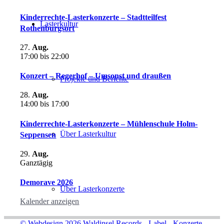
Kinderrechte-Lasterkonzerte – Stadtteilfest
Lasterkultur
Rothenburgsort
27.
Aug.
17:00
bis
22:00
Konzert – Regerhof – Umsonst und draußen
Projekte und Berichte
28.
Aug.
14:00
bis
17:00
Kinderrechte-Lasterkonzerte – Mühlenschule Holm-
Über Lasterkultur
Seppensen
29.
Aug.
Ganztägig
Demorave 2026
Über Lasterkonzerte
Kalender anzeigen
© Webdesign 2026
Waldinsel Records - Label - Konzerte