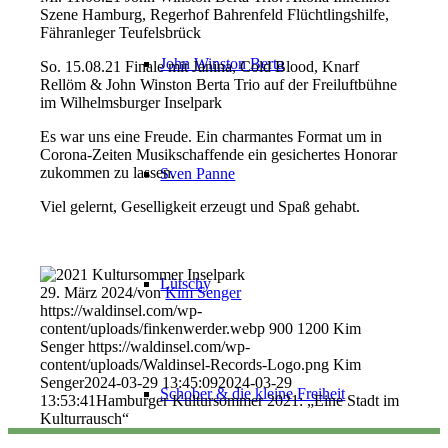
Szene Hamburg, Regerhof Bahrenfeld Flüchtlingshilfe,
Fähranleger Teufelsbrück
John Winston Berta
So. 15.08.21 Finale mit Janina, Cold Blood, Knarf
Rellöm & John Winston Berta Trio auf der Freiluftbühne
im Wilhelmsburger Inselpark
Es war uns eine Freude. Ein charmantes Format um in
Corona-Zeiten Musikschaffende ein gesichertes Honorar
zukommen zu lassen.
Sven Panne
Viel gelernt, Geselligkeit erzeugt und Spaß gehabt.
Lütschy
29. März 2024
/
von
Kim Senger
https://waldinsel.com/wp-
content/uploads/finkenwerder.webp
900
1200
Kim
Senger
https://waldinsel.com/wp-
content/uploads/Waldinsel-Records-Logo.png
Kim
Senger
2024-03-29 13:45:09
2024-03-29
Schober & die kleine Freiheit
13:53:41
Hamburger Kultursommer 2021: „Eine Stadt im
Kulturrausch“