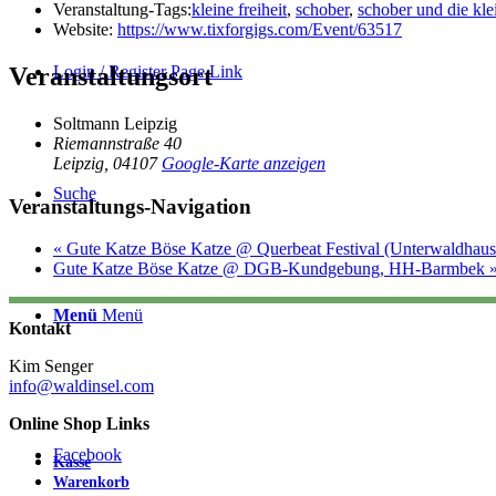
Veranstaltung-Tags:
kleine freiheit
,
schober
,
schober und die klei
Website:
https://www.tixforgigs.com/Event/63517
Login / Register Page Link
Veranstaltungsort
Soltmann Leipzig
Riemannstraße 40
Leipzig
,
04107
Google-Karte anzeigen
Suche
Veranstaltungs-Navigation
«
Gute Katze Böse Katze @ Querbeat Festival (Unterwaldhaus
Gute Katze Böse Katze @ DGB-Kundgebung, HH-Barmbek
Menü
Menü
Kontakt
Kim Senger
info@waldinsel.com
Online Shop Links
Facebook
Kasse
Warenkorb