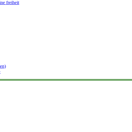
ne freiheit
en)
»