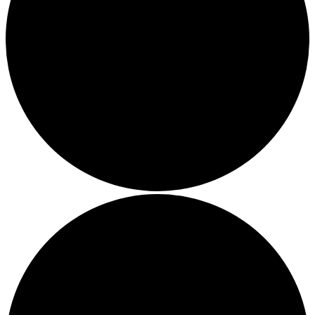
Bands
Rüdiger Bierhorst
Tycho Barth
Sempf
interna