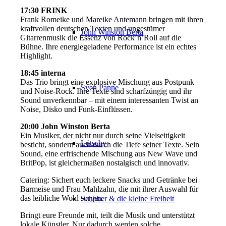
17:30 FRINK
Frank Romeike und Mareike Antemann bringen mit ihren
kraftvollen deutschen Texten und ungestümer
John Winston Berta
Gitarrenmusik die Essenz von Rock’n’Roll auf die
Bühne. Ihre energiegeladene Performance ist ein echtes
Highlight.
18:45 interna
Das Trio bringt eine explosive Mischung aus Postpunk
Sven Panne
und Noise-Rock. Ihre Texte sind scharfzüngig und ihr
Sound unverkennbar – mit einem interessanten Twist an
Noise, Disko und Funk-Einflüssen.
20:00 John Winston Berta
Ein Musiker, der nicht nur durch seine Vielseitigkeit
Lütschy
besticht, sondern auch durch die Tiefe seiner Texte. Sein
Sound, eine erfrischende Mischung aus New Wave und
BritPop, ist gleichermaßen nostalgisch und innovativ.
Catering: Sichert euch leckere Snacks und Getränke bei
Barmeise und Frau Mahlzahn, die mit ihrer Auswahl für
das leibliche Wohl sorgen.
Schober & die kleine Freiheit
Bringt eure Freunde mit, teilt die Musik und unterstützt
lokale Künstler. Nur dadurch werden solche