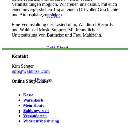
Veranstaltungen möglich. Wir freuen uns darauf, mit euch
einen unvergesslichen Tag an einem Ort voller Geschichte
und Atmosphäre zu erleben.
FRINK
Eine Veranstaltung der Lasterkultur, Waldinsel Records
und Waldinsel Music Support. Mit freundlicher
Unterstützung von Barmeise und Frau Mahlzahn.
Cold Blood
Kontakt
Kim Senger
info@waldinsel.com
Über uns
Online Shop Links
Kasse
Warenkorb
Mein Konto
Zahlungsarten
Shop
Versandarten
Widerrufsbelehrung