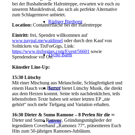
bei der Bushaltestelle Hafentreppe, erwarten wir euch zu
unserem Musikfestival, das sich als perfekte Alternative
zum Schlagermove anbietet.
Rüdiger Bierhorst
Location:
Containerfläche bei der Hafentreppe
Eintritt:
frei, Spenden willkommen auf
www.paypal.me/waldinsel
oder durch den Kauf von
Solitickets via TixForGigs, Link:
https://www.tixforgigs.com/Event/56601
sowie
Tycho Barth
Spendendose vor Ort
Künstler Line-Up:
15:30 Lütschy
Mit einer Mischung aus Melancholie, Schlagfertigkeit und
Sempf
einem Hauch von Humor bietet Lütschy Musik, die direkt
aus dem Herzen kommt. Seine teils nachdenklichen, teils
lebensfrohen Texte haben seit seiner letzten EP „nie
gehört“ noch mehr Tiefgang und Variation erhalten.
16:30 Dieter & Sumo Ramone – 8 Perlen für die ∞
Dieter und Sumo Ramone, Gründungsmitglieder der
interna
legendären Coverband „Ramonez 77“, präsentieren Euch
Hits zum 50-jährigen Ramones-Jubiläum.