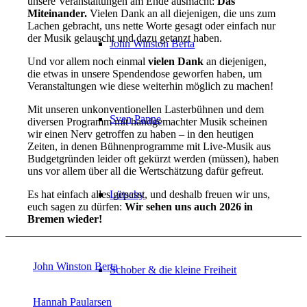
unsere Veranstaltungen am Ende ausmacht:
Das
Miteinander.
Vielen Dank an all diejenigen, die uns zum
Lachen gebracht, uns nette Worte gesagt oder einfach nur
der Musik gelauscht und dazu getanzt haben.
John Winston Berta
Und vor allem noch einmal
vielen Dank
an diejenigen,
die etwas in unsere Spendendose geworfen haben, um
Veranstaltungen wie diese weiterhin möglich zu machen!
Mit unseren unkonventionellen Lasterbühnen und dem
Sven Panne
diversen Programm mit handgemachter Musik scheinen
wir einen Nerv getroffen zu haben – in den heutigen
Zeiten, in denen Bühnenprogramme mit Live-Musik aus
Budgetgründen leider oft gekürzt werden (müssen), haben
uns vor allem über all die Wertschätzung dafür gefreut.
Lütschy
Es hat einfach alles gepasst, und deshalb freuen wir uns,
euch sagen zu dürfen:
Wir sehen uns auch 2026 in
Bremen wieder!
John Winston Berta
Schober & die kleine Freiheit
Hannah Paularsen