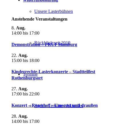
Widerrufsbelehrung
Unsere Lasterbühnen
Anstehende Veranstaltungen
8.
Aug.
14:00
bis
17:00
Rückblick seit 2019
Demonstration – PRÜF Hamburg
22.
Aug.
15:00
bis
18:00
Kinderrechte-Lasterkonzerte – Stadtteilfest
Termine
Rothenburgsort
27.
Aug.
17:00
bis
22:00
Konzert – Regerhof – Umsonst und draußen
Archiv Termine / Aktuelles
28.
Aug.
14:00
bis
17:00