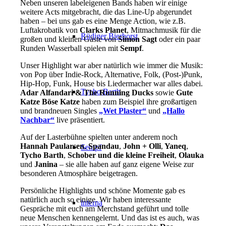
Neben unseren labeleigenen Bands haben wir einige
weitere Acts mitgebracht, die das Line-Up abgerundet
haben – bei uns gab es eine Menge Action, wie z.B.
Luftakrobatik von
Clarks Planet
, Mitmachmusik für die
Rüdiger Bierhorst
großen und kleinen Gäste von
Simon Sagt
oder ein paar
Runden Wasserball spielen mit
Sempf
.
Unser Highlight war aber natürlich wie immer die Musik:
von Pop über Indie-Rock, Alternative, Folk, (Post-)Punk,
Hip-Hop, Funk, House bis Liedermacher war alles dabei.
Tycho Barth
Adar Alfandari & The Running Ducks
sowie
Gute
Katze Böse Katze
haben zum Beispiel ihre großartigen
und brandneuen Singles
„Wet Plaster“
und
„Hallo
Nachbar“
live präsentiert.
Auf der Lasterbühne spielten unter anderem noch
Hannah Paularsen
,
Spandau
,
John + Olli
,
Yaneq
,
Sempf
Tycho Barth
,
Schober und die kleine Freiheit
,
Olauka
und
Janina
– sie alle haben auf ganz eigene Weise zur
besonderen Atmosphäre beigetragen.
Persönliche Highlights und schöne Momente gab es
natürlich auch so einige. Wir haben interessante
interna
Gespräche mit euch am Merchstand geführt und tolle
neue Menschen kennengelernt. Und das ist es auch, was