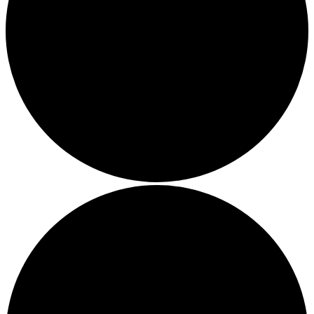
John Winston Berta
Sven Panne
Lütschy
Schober & die kleine Freiheit