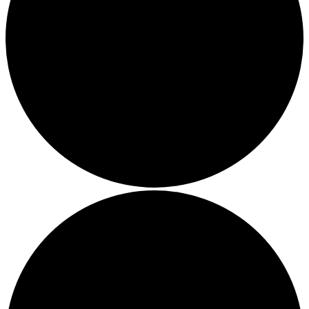
Bands
Rüdiger Bierhorst
Tycho Barth
Sempf
interna