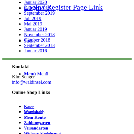
Januar 2020
Login / Register Page Link
Oktober 2019
September 2019
Juli 2019
Mai 2019
Januar 2019
November 2018
Oktober 2018
Suche
September 2018
Januar 2016
Kontakt
Menü
Menü
Kim Senger
info@waldinsel.com
Online Shop Links
Kasse
Facebook
Warenkorb
Mein Konto
Zahlungsarten
Versandarten
Widerrufsbelehrung