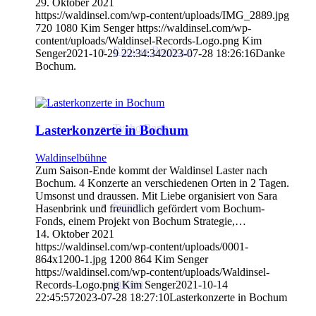
29. Oktober 2021
https://waldinsel.com/wp-content/uploads/IMG_2889.jpg
720
1080
Kim Senger
https://waldinsel.com/wp-
content/uploads/Waldinsel-Records-Logo.png
Kim
Rüdiger Bierhorst
Senger
2021-10-29 22:34:34
2023-07-28 18:26:16
Danke
Bochum.
Tycho Barth
Lasterkonzerte in Bochum
Waldinselbühne
Zum Saison-Ende kommt der Waldinsel Laster nach
Bochum. 4 Konzerte an verschiedenen Orten in 2 Tagen.
Umsonst und draussen. Mit Liebe organisiert von Sara
Sempf
Hasenbrink und freundlich gefördert vom Bochum-
Fonds, einem Projekt von Bochum Strategie,…
14. Oktober 2021
https://waldinsel.com/wp-content/uploads/0001-
864x1200-1.jpg
1200
864
Kim Senger
https://waldinsel.com/wp-content/uploads/Waldinsel-
interna
Records-Logo.png
Kim Senger
2021-10-14
22:45:57
2023-07-28 18:27:10
Lasterkonzerte in Bochum