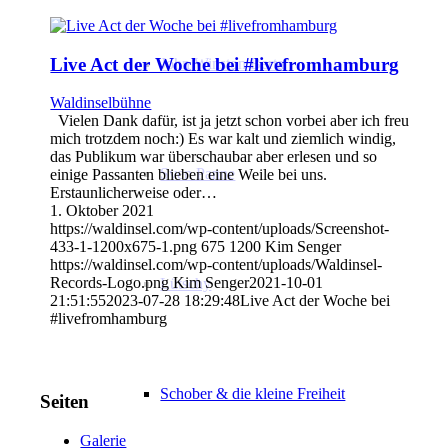
Live Act der Woche bei #livefromhamburg
John Winston Berta
Waldinselbühne
Vielen Dank dafür, ist ja jetzt schon vorbei aber ich freu
mich trotzdem noch:) Es war kalt und ziemlich windig,
das Publikum war überschaubar aber erlesen und so
Sven Panne
einige Passanten blieben eine Weile bei uns.
Erstaunlicherweise oder…
1. Oktober 2021
https://waldinsel.com/wp-content/uploads/Screenshot-
433-1-1200x675-1.png
675
1200
Kim Senger
https://waldinsel.com/wp-content/uploads/Waldinsel-
Records-Logo.png
Kim Senger
2021-10-01
Lütschy
21:51:55
2023-07-28 18:29:48
Live Act der Woche bei
#livefromhamburg
Schober & die kleine Freiheit
Seiten
Galerie