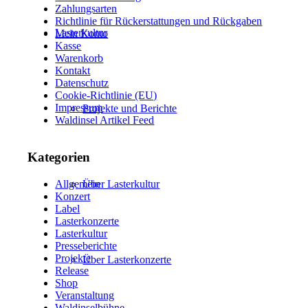
Zahlungsarten
Richtlinie für Rückerstattungen und Rückgaben
Lasterkultur
Mein Konto
Kasse
Warenkorb
Kontakt
Datenschutz
Cookie-Richtlinie (EU)
Impressum
Projekte und Berichte
Waldinsel Artikel Feed
Kategorien
Über Lasterkultur
Allgemein
Konzert
Label
Lasterkonzerte
Lasterkultur
Presseberichte
Projekte
Über Lasterkonzerte
Release
Shop
Veranstaltung
Waldinselbühne