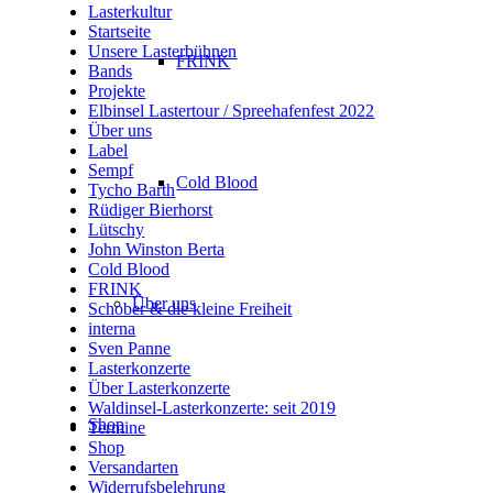
Lasterkultur
Startseite
Unsere Lasterbühnen
FRINK
Bands
Projekte
Elbinsel Lastertour / Spreehafenfest 2022
Über uns
Label
Sempf
Cold Blood
Tycho Barth
Rüdiger Bierhorst
Lütschy
John Winston Berta
Cold Blood
FRINK
Über uns
Schober & die kleine Freiheit
interna
Sven Panne
Lasterkonzerte
Über Lasterkonzerte
Waldinsel-Lasterkonzerte: seit 2019
Shop
Termine
Shop
Versandarten
Widerrufsbelehrung