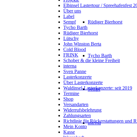
Elbinsel Lastertour / Spreehafenfest 2
Über uns
Label
Sempf
Rüdiger Bierhorst
Tycho Barth
Rüdiger Bierhorst
Lütschy
John Winston Berta
Cold Blood
FRINK
Tycho Barth
Schober & die kleine Freiheit
interna
Sven Panne
Lasterkonzerte
Über Lasterkonzerte
Waldinsel-Lasterkonzerte: seit 2019
Sempf
Termine
Shop
Versandarten
Widerrufsbelehrung
Zahlungsarten
Richtlinie für Rückerstattungen und 
interna
Mein Konto
Kasse