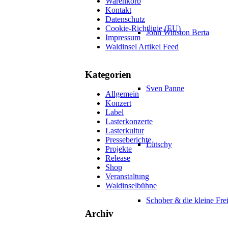
Warenkorb
Kontakt
Datenschutz
Cookie-Richtlinie (EU)
John Winston Berta
Impressum
Waldinsel Artikel Feed
Kategorien
Sven Panne
Allgemein
Konzert
Label
Lasterkonzerte
Lasterkultur
Presseberichte
Lütschy
Projekte
Release
Shop
Veranstaltung
Waldinselbühne
Schober & die kleine Frei
Archiv