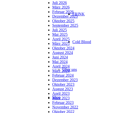
Juli 2026
März 2026
Februar 2026
FRINK
Dezember 2025
Oktober 2025
September 2025
Juli 2025
Mai 2025
April 2025
Cold Blood
März 2025
Oktober 2024
August 2024
Juni 2024
Mai 2024
April 2024
Über uns
März 2024
Februar 2024
Dezember 2023
Oktober 2023
August 2023
April 2023
Shop
März 2023
Februar 2023
November 2022
Oktober 2022