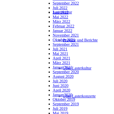
September 2022
Juli 2022
Lasterkultur
Juni 2022
Mai 2022
März 2022
Februar 2022
Januar 2022
November 2021
Oktober 2021
Projekte und Berichte
September 2021
Juli 2021
Mai 2021
April 2021
März 2021
Januar 2021
Über Lasterkultur
September 2020
August 2020
Juli 2020
Juni 2020
April 2020
Januar 2020
Über Lasterkonzerte
Oktober 2019
September 2019
Juli 2019
Mai 2019