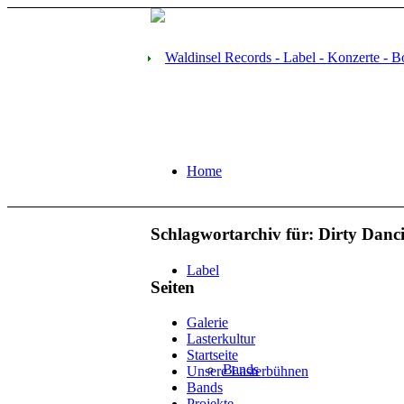
Home
Schlagwortarchiv für:
Dirty Danc
Label
Seiten
Galerie
Lasterkultur
Startseite
Bands
Unsere Lasterbühnen
Bands
Projekte